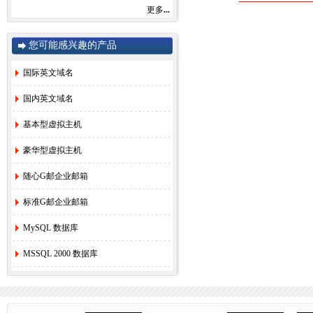
感谢您一直以来对赛友在线的关注和支持！
更多
...
由于注册局成本上涨，我司将于2022年9月1
日开始对.com后缀域名注册和续费价格进行
调整。
您可能感兴趣的产品
.com注册首年以及续费上涨幅度5元/每年，
详情参考赛友在线域名价格总览。
如果您需要使用，管理以上业务，敬请您提
国际英文域名
早办理，谢谢!
国内英文域名
基本型虚拟主机
赛友在线
豪华型虚拟主机
2022年08月26日
2.
关于《全面实行域名实名制》的紧急通
随心G邮企业邮箱
知！
[2022-6-23]
标准G邮企业邮箱
3.
关于.com价格调整的通知
[2021-8-27]
4.
香港独享服务器69硬件升级通知！
[2020-
MySQL 数据库
3-24]
5.
香港服务器机房线路升级维护通知
[2019-
MSSQL 2000 数据库
11-27]
6.
国际域名(.COM)续费价格调整通知
[2019-
8-21]
7.
香港独享服务器71网站迁移通知！
[2018-