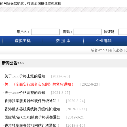
的网站保驾护航，打造全国最佳虚拟主机！
用户名：
密码：
验证码：
虚拟主机
数 据 库
企业邮箱
域名Whois
|
有问必答
|
新闻公告
>>>
·
关于.com价格上涨的通知
［2022-8-26］
·
关于《全面实行域名实名制》的紧急通知！
［2022-6-23］
·
关于.com价格调整的通知
［2021-8-27］
·
香港独享服务器69硬件升级通知！
［2020-3-24］
·
香港服务器机房线路升级维护通知
［2019-11-27］
·
国际域名(.COM)续费价格调整通知
［2019-8-21］
·
香港独享服务器71网站迁移通知！
［2018-3-16］