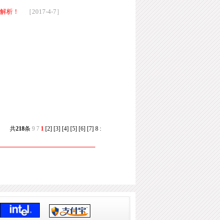
止解析！
［2017-4-7］
共
218
条
9
7
1
[2]
[3]
[4]
[5]
[6]
[7]
8
: