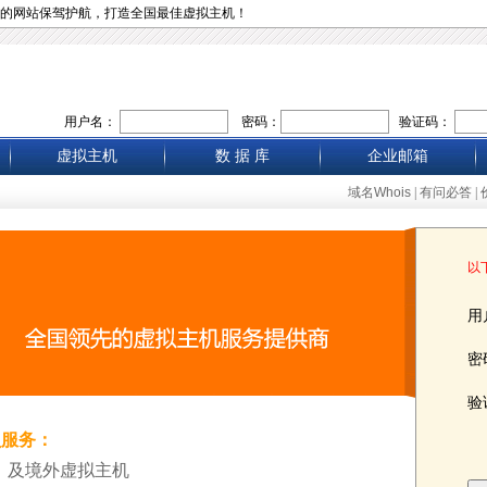
的网站保驾护航，打造全国最佳虚拟主机！
用户名：
密码：
验证码：
虚拟主机
数 据 库
企业邮箱
域名Whois
|
有问必答
|
以
用
密
验
员服务：
、及境外虚拟主机