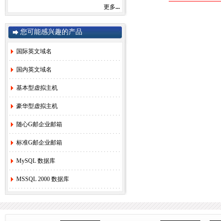
感谢您一直以来对赛友在线的关注和支持！
更多
...
由于注册局成本上涨，我司将于2022年9月1
日开始对.com后缀域名注册和续费价格进行
调整。
您可能感兴趣的产品
.com注册首年以及续费上涨幅度5元/每年，
详情参考赛友在线域名价格总览。
国际英文域名
如果您需要使用，管理以上业务，敬请您提
早办理，谢谢!
国内英文域名
基本型虚拟主机
赛友在线
豪华型虚拟主机
2022年08月26日
随心G邮企业邮箱
2.
关于《全面实行域名实名制》的紧急通
知！
[2022-6-23]
标准G邮企业邮箱
3.
关于.com价格调整的通知
[2021-8-27]
4.
香港独享服务器69硬件升级通知！
[2020-
MySQL 数据库
3-24]
5.
香港服务器机房线路升级维护通知
[2019-
MSSQL 2000 数据库
11-27]
6.
国际域名(.COM)续费价格调整通知
[2019-
8-21]
7.
香港独享服务器71网站迁移通知！
[2018-