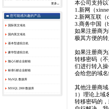
感谢您一直以来对赛友在线的关注和支持！
本公司支持以
更多
...
由于注册局成本上涨，我司将于2022年9月1
1.新网（xinne
日开始对.com后缀域名注册和续费价格进行
调整。
您可能感兴趣的产品
2.新网互联（dn
.com注册首年以及续费上涨幅度5元/每年，
详情参考赛友在线域名价格总览。
3.商务中国（bi
如果您需要使用，管理以上业务，敬请您提
国际英文域名
早办理，谢谢!
如果注册商为
国内英文域名
极其方便的转
基本型虚拟主机
赛友在线
如果注册商为
2022年08月26日
豪华型虚拟主机
转移密码（不
2.
关于《全面实行域名实名制》的紧急通
随心G邮企业邮箱
知！
[2022-6-23]
们进行转入操
3.
关于.com价格调整的通知
[2021-8-27]
标准G邮企业邮箱
会给您的域名
4.
香港独享服务器69硬件升级通知！
[2020-
MySQL 数据库
3-24]
5.
香港服务器机房线路升级维护通知
[2019-
其他注册商域
MSSQL 2000 数据库
11-27]
1）理论上域
6.
国际域名(.COM)续费价格调整通知
[2019-
8-21]
转移密码的，
7.
香港独享服务器71网站迁移通知！
[2018-
自行解决，我