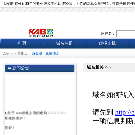
我们拥有长达
25
年的专业虚拟主机运维经验，为你的网站保驾护航，打造全国最佳
用户名：
首 页
域名注册
虚拟主机
2026-8-7 星期五
请登录
免费注册
域名相关
>>>
新闻公告
域名如何转入
请先到
http://
1.
关于.com价格上涨的通知
[2022-8-26]
尊敬的用户：
一项信息判断
您好！