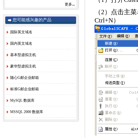
感谢您一直以来对赛友在线的关注和支持！
更多
...
由于注册局成本上涨，我司将于2022年9月1
（2）点击主菜
日开始对.com后缀域名注册和续费价格进行
调整。
Ctrl+N）
您可能感兴趣的产品
.com注册首年以及续费上涨幅度5元/每年，
详情参考赛友在线域名价格总览。
国际英文域名
如果您需要使用，管理以上业务，敬请您提
早办理，谢谢!
国内英文域名
基本型虚拟主机
赛友在线
豪华型虚拟主机
2022年08月26日
2.
关于《全面实行域名实名制》的紧急通
随心G邮企业邮箱
知！
[2022-6-23]
标准G邮企业邮箱
3.
关于.com价格调整的通知
[2021-8-27]
4.
香港独享服务器69硬件升级通知！
[2020-
MySQL 数据库
3-24]
5.
香港服务器机房线路升级维护通知
[2019-
MSSQL 2000 数据库
11-27]
6.
国际域名(.COM)续费价格调整通知
[2019-
8-21]
7.
香港独享服务器71网站迁移通知！
[2018-