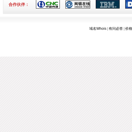
3-16]
合作伙伴：
域名Whois
|
有问必答
|
价