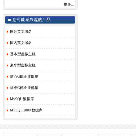
感谢您一直以来对赛友在线的关注和支持！
更多
...
由于注册局成本上涨，我司将于2022年9月1
日开始对.com后缀域名注册和续费价格进行
调整。
您可能感兴趣的产品
.com注册首年以及续费上涨幅度5元/每年，
详情参考赛友在线域名价格总览。
国际英文域名
如果您需要使用，管理以上业务，敬请您提
早办理，谢谢!
国内英文域名
基本型虚拟主机
赛友在线
豪华型虚拟主机
2022年08月26日
随心G邮企业邮箱
2.
关于《全面实行域名实名制》的紧急通
知！
[2022-6-23]
标准G邮企业邮箱
3.
关于.com价格调整的通知
[2021-8-27]
4.
香港独享服务器69硬件升级通知！
[2020-
MySQL 数据库
3-24]
5.
香港服务器机房线路升级维护通知
[2019-
MSSQL 2000 数据库
11-27]
6.
国际域名(.COM)续费价格调整通知
[2019-
8-21]
7.
香港独享服务器71网站迁移通知！
[2018-