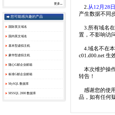
更多
...
感谢您一直以来对赛友在线的关注和支持！
2.
从12月2
由于注册局成本上涨，我司将于2022年9月1
产生数据不同
日开始对.com后缀域名注册和续费价格进行
您可能感兴趣的产品
调整。
.com注册首年以及续费上涨幅度5元/每年，
详情参考赛友在线域名价格总览。
国际英文域名
3.所有域名
如果您需要使用，管理以上业务，敬请您提
置，不影响访
早办理，谢谢!
国内英文域名
基本型虚拟主机
4.域名不在本
赛友在线
c01.d00.n
豪华型虚拟主机
2022年08月26日
随心G邮企业邮箱
2.
关于《全面实行域名实名制》的紧急通
本次维护操作
知！
[2022-6-23]
标准G邮企业邮箱
转告！
3.
关于.com价格调整的通知
[2021-8-27]
MySQL 数据库
4.
香港独享服务器69硬件升级通知！
[2020-
3-24]
感谢您的使用
MSSQL 2000 数据库
5.
香港服务器机房线路升级维护通知
[2019-
品，如有任何
11-27]
6.
国际域名(.COM)续费价格调整通知
[2019-
8-21]