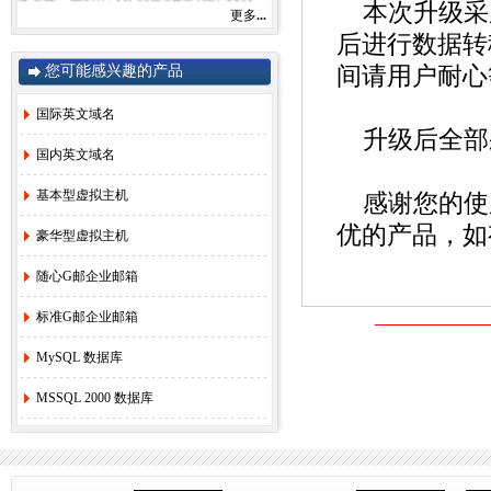
本次升级采
由于注册局成本上涨，我司将于2022年9月1
更多
...
日开始对.com后缀域名注册和续费价格进行
后进行数据转
调整。
.com注册首年以及续费上涨幅度5元/每年，
您可能感兴趣的产品
间请用户耐心
详情参考赛友在线域名价格总览。
如果您需要使用，管理以上业务，敬请您提
早办理，谢谢!
国际英文域名
升级后全部采
国内英文域名
赛友在线
基本型虚拟主机
感谢您的使
2022年08月26日
优的产品，如
豪华型虚拟主机
2.
关于《全面实行域名实名制》的紧急通
知！
[2022-6-23]
随心G邮企业邮箱
3.
关于.com价格调整的通知
[2021-8-27]
标准G邮企业邮箱
4.
香港独享服务器69硬件升级通知！
[2020-
3-24]
MySQL 数据库
5.
香港服务器机房线路升级维护通知
[2019-
11-27]
MSSQL 2000 数据库
6.
国际域名(.COM)续费价格调整通知
[2019-
8-21]
7.
香港独享服务器71网站迁移通知！
[2018-
3-16]