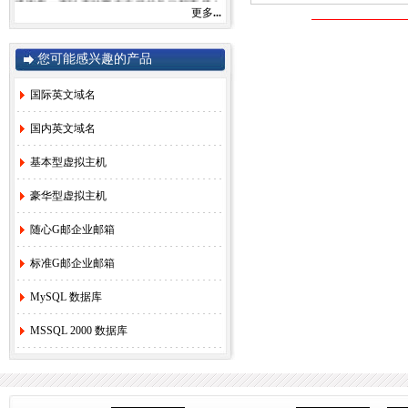
感谢您一直以来对赛友在线的关注和支持！
更多
...
由于注册局成本上涨，我司将于2022年9月1
日开始对.com后缀域名注册和续费价格进行
调整。
您可能感兴趣的产品
.com注册首年以及续费上涨幅度5元/每年，
详情参考赛友在线域名价格总览。
如果您需要使用，管理以上业务，敬请您提
国际英文域名
早办理，谢谢!
国内英文域名
赛友在线
基本型虚拟主机
2022年08月26日
豪华型虚拟主机
2.
关于《全面实行域名实名制》的紧急通
随心G邮企业邮箱
知！
[2022-6-23]
3.
关于.com价格调整的通知
[2021-8-27]
标准G邮企业邮箱
4.
香港独享服务器69硬件升级通知！
[2020-
3-24]
MySQL 数据库
5.
香港服务器机房线路升级维护通知
[2019-
MSSQL 2000 数据库
11-27]
6.
国际域名(.COM)续费价格调整通知
[2019-
8-21]
7.
香港独享服务器71网站迁移通知！
[2018-
3-16]