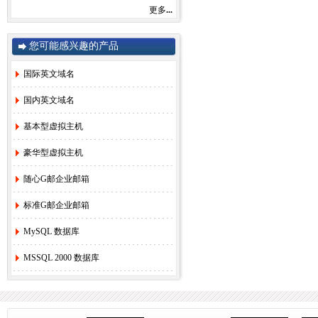
感谢您一直以来对赛友在线的关注和支持！
更多
...
由于注册局成本上涨，我司将于2022年9月1
日开始对.com后缀域名注册和续费价格进行
调整。
您可能感兴趣的产品
.com注册首年以及续费上涨幅度5元/每年，
详情参考赛友在线域名价格总览。
国际英文域名
如果您需要使用，管理以上业务，敬请您提
早办理，谢谢!
国内英文域名
基本型虚拟主机
赛友在线
豪华型虚拟主机
2022年08月26日
2.
关于《全面实行域名实名制》的紧急通
随心G邮企业邮箱
知！
[2022-6-23]
标准G邮企业邮箱
3.
关于.com价格调整的通知
[2021-8-27]
4.
香港独享服务器69硬件升级通知！
[2020-
MySQL 数据库
3-24]
5.
香港服务器机房线路升级维护通知
[2019-
MSSQL 2000 数据库
11-27]
6.
国际域名(.COM)续费价格调整通知
[2019-
8-21]
7.
香港独享服务器71网站迁移通知！
[2018-