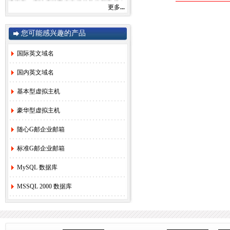
感谢您一直以来对赛友在线的关注和支持！
更多
...
由于注册局成本上涨，我司将于2022年9月1
日开始对.com后缀域名注册和续费价格进行
调整。
您可能感兴趣的产品
.com注册首年以及续费上涨幅度5元/每年，
详情参考赛友在线域名价格总览。
如果您需要使用，管理以上业务，敬请您提
国际英文域名
早办理，谢谢!
国内英文域名
基本型虚拟主机
赛友在线
2022年08月26日
豪华型虚拟主机
2.
关于《全面实行域名实名制》的紧急通
随心G邮企业邮箱
知！
[2022-6-23]
3.
关于.com价格调整的通知
[2021-8-27]
标准G邮企业邮箱
4.
香港独享服务器69硬件升级通知！
[2020-
MySQL 数据库
3-24]
5.
香港服务器机房线路升级维护通知
[2019-
MSSQL 2000 数据库
11-27]
6.
国际域名(.COM)续费价格调整通知
[2019-
8-21]
7.
香港独享服务器71网站迁移通知！
[2018-