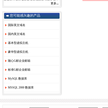
由于注册局成本上涨，我司将于2022年9月1
更多
...
日开始对.com后缀域名注册和续费价格进行
调整。
.com注册首年以及续费上涨幅度5元/每年，
您可能感兴趣的产品
详情参考赛友在线域名价格总览。
如果您需要使用，管理以上业务，敬请您提
国际英文域名
早办理，谢谢!
国内英文域名
赛友在线
基本型虚拟主机
2022年08月26日
豪华型虚拟主机
2.
关于《全面实行域名实名制》的紧急通
随心G邮企业邮箱
知！
[2022-6-23]
3.
关于.com价格调整的通知
[2021-8-27]
标准G邮企业邮箱
4.
香港独享服务器69硬件升级通知！
[2020-
3-24]
MySQL 数据库
5.
香港服务器机房线路升级维护通知
[2019-
11-27]
MSSQL 2000 数据库
6.
国际域名(.COM)续费价格调整通知
[2019-
8-21]
7.
香港独享服务器71网站迁移通知！
[2018-
3-16]