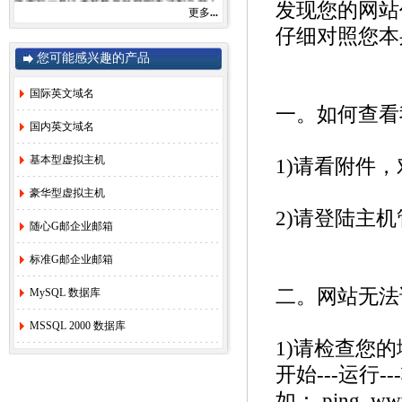
发现您的网站
由于注册局成本上涨，我司将于2022年9月1
更多
...
日开始对.com后缀域名注册和续费价格进行
仔细对照您本
调整。
.com注册首年以及续费上涨幅度5元/每年，
您可能感兴趣的产品
详情参考赛友在线域名价格总览。
如果您需要使用，管理以上业务，敬请您提
国际英文域名
早办理，谢谢!
一。如何查看
国内英文域名
赛友在线
基本型虚拟主机
1)请看附件
2022年08月26日
豪华型虚拟主机
2)请登陆主
2.
关于《全面实行域名实名制》的紧急通
随心G邮企业邮箱
知！
[2022-6-23]
3.
关于.com价格调整的通知
[2021-8-27]
标准G邮企业邮箱
4.
香港独享服务器69硬件升级通知！
[2020-
3-24]
二。网站无法
MySQL 数据库
5.
香港服务器机房线路升级维护通知
[2019-
11-27]
MSSQL 2000 数据库
1)请检查您
6.
国际域名(.COM)续费价格调整通知
[2019-
8-21]
开始---运行-
7.
香港独享服务器71网站迁移通知！
[2018-
如： ping www
3-16]