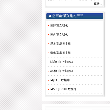
感谢您一直以来对赛友在线的关注和支持！
更多
...
由于注册局成本上涨，我司将于2022年9月1
日开始对.com后缀域名注册和续费价格进行
调整。
您可能感兴趣的产品
.com注册首年以及续费上涨幅度5元/每年，
详情参考赛友在线域名价格总览。
如果您需要使用，管理以上业务，敬请您提
国际英文域名
早办理，谢谢!
国内英文域名
基本型虚拟主机
赛友在线
2022年08月26日
豪华型虚拟主机
2.
关于《全面实行域名实名制》的紧急通
随心G邮企业邮箱
知！
[2022-6-23]
3.
关于.com价格调整的通知
[2021-8-27]
标准G邮企业邮箱
4.
香港独享服务器69硬件升级通知！
[2020-
MySQL 数据库
3-24]
5.
香港服务器机房线路升级维护通知
[2019-
MSSQL 2000 数据库
11-27]
6.
国际域名(.COM)续费价格调整通知
[2019-
8-21]
7.
香港独享服务器71网站迁移通知！
[2018-