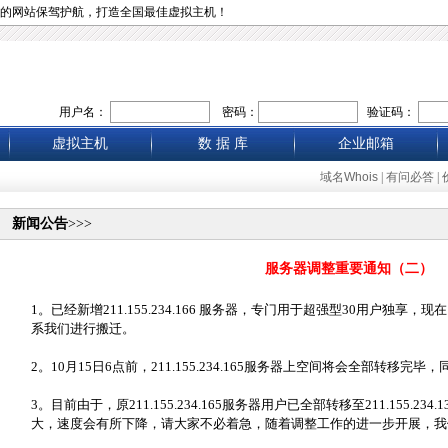
的网站保驾护航，打造全国最佳虚拟主机！
用户名：
密码：
验证码：
虚拟主机
数 据 库
企业邮箱
域名Whois
|
有问必答
|
新闻公告
>>>
服务器调整重要通知（二）
1。已经新增211.155.234.166 服务器，专门用于超强型30用户独
系我们进行搬迁。
2。10月15日6点前，211.155.234.165服务器上空间将会全部转移
3。目前由于，原211.155.234.165服务器用户已全部转移至211.155.234.13
大，速度会有所下降，请大家不必着急，随着调整工作的进一步开展，我