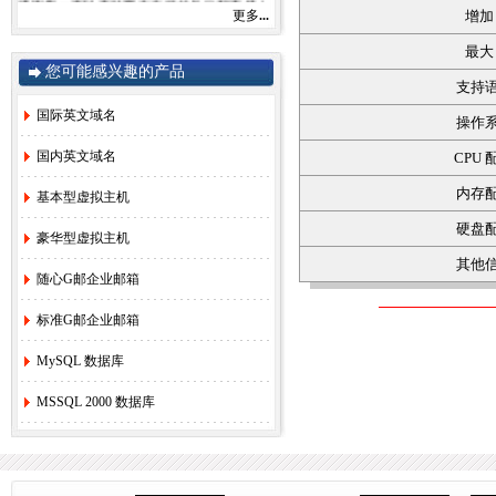
感谢您一直以来对赛友在线的关注和支持！
更多
...
增加 
由于注册局成本上涨，我司将于2022年9月1
日开始对.com后缀域名注册和续费价格进行
最大 
调整。
您可能感兴趣的产品
.com注册首年以及续费上涨幅度5元/每年，
支持
详情参考赛友在线域名价格总览。
如果您需要使用，管理以上业务，敬请您提
国际英文域名
操作
早办理，谢谢!
国内英文域名
CPU
内存
赛友在线
基本型虚拟主机
硬盘
2022年08月26日
豪华型虚拟主机
其他
2.
关于《全面实行域名实名制》的紧急通
随心G邮企业邮箱
知！
[2022-6-23]
3.
关于.com价格调整的通知
[2021-8-27]
标准G邮企业邮箱
4.
香港独享服务器69硬件升级通知！
[2020-
3-24]
MySQL 数据库
5.
香港服务器机房线路升级维护通知
[2019-
MSSQL 2000 数据库
11-27]
6.
国际域名(.COM)续费价格调整通知
[2019-
8-21]
7.
香港独享服务器71网站迁移通知！
[2018-
3-16]