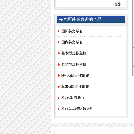
感谢您一直以来对赛友在线的关注和支持！
更多
...
由于注册局成本上涨，我司将于2022年9月1
日开始对.com后缀域名注册和续费价格进行
调整。
您可能感兴趣的产品
.com注册首年以及续费上涨幅度5元/每年，
详情参考赛友在线域名价格总览。
国际英文域名
如果您需要使用，管理以上业务，敬请您提
早办理，谢谢!
国内英文域名
基本型虚拟主机
赛友在线
豪华型虚拟主机
2022年08月26日
随心G邮企业邮箱
2.
关于《全面实行域名实名制》的紧急通
知！
[2022-6-23]
标准G邮企业邮箱
3.
关于.com价格调整的通知
[2021-8-27]
4.
香港独享服务器69硬件升级通知！
[2020-
MySQL 数据库
3-24]
5.
香港服务器机房线路升级维护通知
[2019-
MSSQL 2000 数据库
11-27]
6.
国际域名(.COM)续费价格调整通知
[2019-
8-21]
7.
香港独享服务器71网站迁移通知！
[2018-