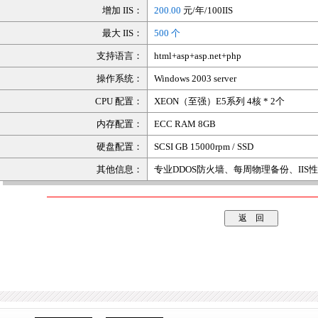
增加 IIS：
200.00
元/年/100IIS
最大 IIS：
500 个
支持语言：
html+asp+asp.net+php
操作系统：
Windows 2003 server
CPU 配置：
XEON（至强）E5系列 4核 * 2个
内存配置：
ECC RAM 8GB
硬盘配置：
SCSI GB 15000rpm / SSD
其他信息：
专业DDOS防火墙、每周物理备份、IIS