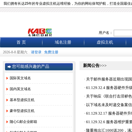
我们拥有长达
25
年的专业虚拟主机运维经验，为你的网站保驾护航，打造全国最佳
用户名：
首 页
域名注册
虚拟主机
2026-8-8 星期六
请登录
免费注册
新闻公告
>>>
您可能感兴趣的产品
国际英文域名
·
关于邮件服务器近期出现国
·
61.129.32.4 服务器硬
国内英文域名
·
关于响应《联合打击淫秽色
基本型虚拟主机
·
以下域名未及时递交备案信
豪华型虚拟主机
·
61.129.32.17 服务器
随心G邮企业邮箱
·
61.129.32.6 服务器维护
·
隆重推出汇1000送200，满